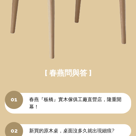
[ 春燕問與答 ]
01
春燕『板橋』實木傢俱工廠直營店，隆重開
幕！
02
新買的原木桌，桌面沒多久就出現細痕?