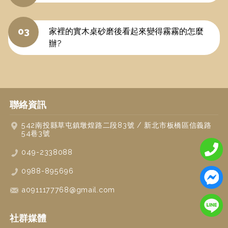
03
家裡的實木桌砂磨後看起來變得霧霧的怎麼
辦?
聯絡資訊
542
南投縣
草屯鎮
墩煌路二段83號
/
新北市板橋區信義路
54巷3號
049-2338088
0988-895696
a0911177768@gmail.com
社群媒體