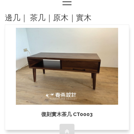
邊几｜ 茶几｜原木｜實木
家具介紹
伸縮餐桌｜實木
實木桌
原木桌｜原木桌板
商業空間
長凳｜換鞋椅｜原木｜實木
沙發｜沙發床｜沙發椅
邊几｜ 茶几｜原木｜實木
復刻實木茶几 CT0003
電視櫃｜實木
餐椅｜原木｜實木｜