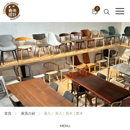
Cookie管理面板
0
首頁
家具介紹
邊几｜ 茶几｜原木｜實木