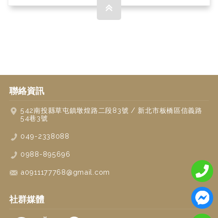
聯絡資訊
542
南投縣
草屯鎮
墩煌路二段83號
/
新北市板橋區信義路
54巷3號
049-2338088
0988-895696
a0911177768@gmail.com
社群媒體