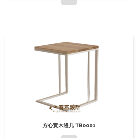
高腳椅｜吧台椅｜中島椅
居家實木
方心實木邊几 TB0001